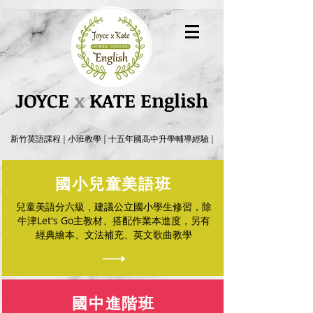
JOYCE
x
KATE English
新竹英語課程 |
小班教學
| 十五年國高中升學輔導經驗
|
國小兒童美語班
兒童美語分六級，建議公立國小學生修習，除
牛津Let's Go主教材、搭配作業本進度，另有
經典繪本、文法補充、英文歌曲教學
國中進階班