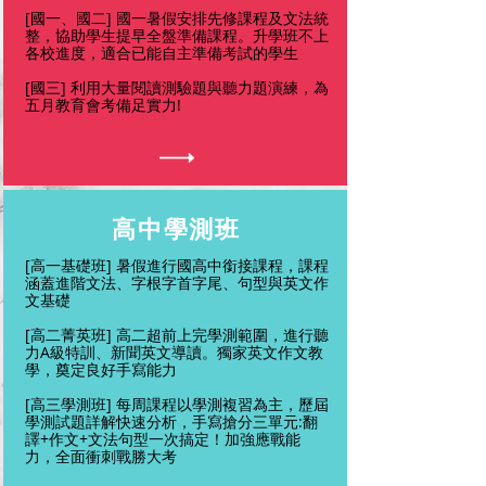
[國一、國二] 國一暑假安排先修課程及文法統
整，協助學生提早全盤準備課程。升學班不上
各校進度，適合已能自主準備考試的學生
[國三] 利用大量閱讀測驗題與聽力題演練，為
五月教育會考備足實力!
高中學測班
[高一基礎班] 暑假進行國高中銜接課程，課程
涵蓋進階文法、字根字首字尾、句型與英文作
文基礎
[高二菁英班] 高二超前上完學測範圍，進行聽
力A級特訓、新聞英文導讀。獨家英文作文教
學，奠定良好手寫能力
​[高三學測班] 每周課程以學測複習為主，歷屆
學測試題詳解快速分析，手寫搶分三單元:翻
譯+作文+文法句型一次搞定！加強應戰能
力，全面衝刺戰勝大考