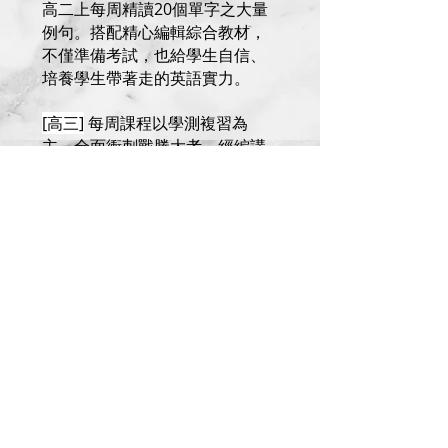
高二上每周精讀20個單字之大量
例句。搭配精心編輯綜合教材，
不僅準備考試，也給學生自信、
培養學生​帶著走的英語實力。
​[高三]
每周課程以學測複習為
主，全面衝刺戰勝大考。經編講
義包括「學測單字5400」、「翻
譯與作文表達法(A)(B)」、「文意
選填技巧」、「破解閱讀測
驗」、「易混淆字」等。優質小
班教學，明確掌握學習成效，堅
持照顧好每一位學生。
成人多益/商英班