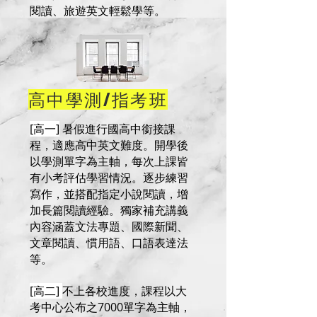
閱讀、旅遊英文輕鬆學等。
高中學測/指考班
[高一]
暑假進行國高中銜接課
程，適應高中英文難度。開學後
以學測單字為主軸，每次上課皆
有小考評估學習情況。逐步練習
寫作，並搭配指定小說閱讀，增
加長篇閱讀經驗。獨家補充講義
內容涵蓋文法專題、國際新聞、
文章閱讀、慣用語、口語表達法
等。
[高二]
不上各校進度，課程以大
考中心公布之7000單字為主軸，