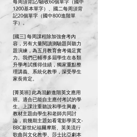
每周須背記/驗收60個單字（國中
1200基本單字）、國二每周須背
記20個單字（國中800進階單
字）。
[國三] 每周課程除加強會考內
容，另有大量閱讀測驗題與聽力
題演練，為五月教育會考備足實
力。我們已輔導多屆學生在各類
升學考試獲得佳績，獨家重點整
理講義、系統化教學，深受學生
家長肯定。
[菁英班] 此為混齡進階英文應用
班。適合已能自主應付考試的學
生。上課注重聽說和學生興趣，
教材主題由學生和老師共同討
論，前幾期主題如看電影學英文-
BBC新世紀福爾摩斯、英美流行
歌曲與文化教學、莎士比亞劇本