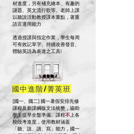
材進度，另有補充繪本、有趣的
謎題、英文流行歌等。老師上課
以聽說活動教授課本重點，著重
語言運用能力
透過授課與指定作業，學生每周
可有效記單字、持續改善發音、
體驗英語為表達之工具!
國中進階/菁英班
[國一、國二] 國一暑假安排先修
課程及新課綱版文法統整，協助
學生提早全盤準備。課程
不
上各
校段考進度，使用教材涵蓋
「聽、說、讀、寫」能力，國一